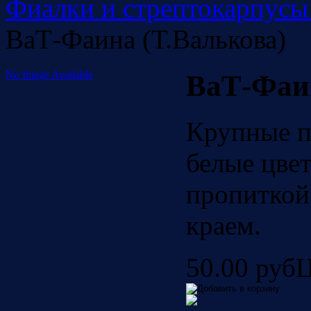
Фиалки и стрептокарпусы
ВаТ-Фаина (Т.Валькова)
No Image Available
ВаТ-Фаин
Крупные п
белые цвет
пропиткой
краем.
50.00 руб
Ц