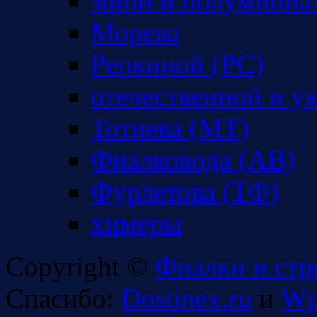
мини и полуминиа
Морева
Репкиной (РС)
отечественной и у
Тотиева (МТ)
Фиалковода (АВ)
Фурлетова (ТФ)
химеры
Copyright ©
Фиалки и стр
Спасибо:
Dostinex.ru
и
Wp