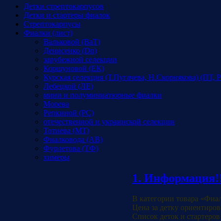
Детки стрептокарпусов
Детки и стартеры фиалок
Стрептокарпусы
Фиалки (лист)
Вальковой (ВаТ)
Денисенко (Dn)
зарубежной селекции
Коршуновой (ЕК)
Курская селекция (Т.Пугачева, Н.Скорнякова) (ПТ, 
Лебецкой (ЛЕ)
мини и полуминиатюрные фиалки
Морева
Репкиной (РС)
отечественной и украинской селекции
Тотиева (МТ)
Фиалковода (АВ)
Фурлетова (ТФ)
химеры
1. Информация!!
В категории товара «Фиа
Цена за детку ориентиров
Список деток и стартеров