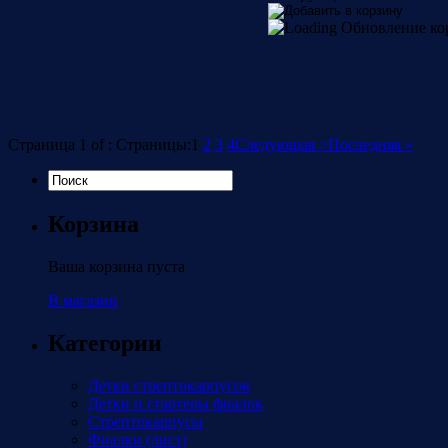
Обновление к
Страница 1 of : Страницы:
1
2
3
4
Следующая >
Последняя »
Корзина
Ваша корзина пуста
В магазин
Категории
Детки стрептокарпусов
Детки и стартеры фиалок
Стрептокарпусы
Фиалки (лист)