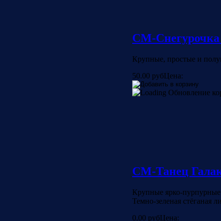
СМ-Снегурочка
Крупные, простые и полу
50.00 руб
Цена:
Обновление к
СМ-Танец Галак
Крупные ярко-пурпурные 
Темно-зеленая стёганая л
0.00 руб
Цена: