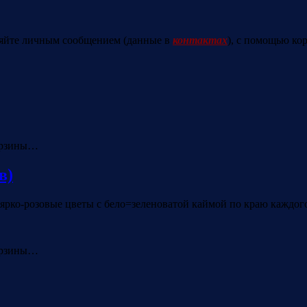
яйте личным сообщением (данные в
контактах
), с помощью ко
орзины…
в)
рко-розовые цветы с бело=зеленоватой каймой по краю каждого 
орзины…