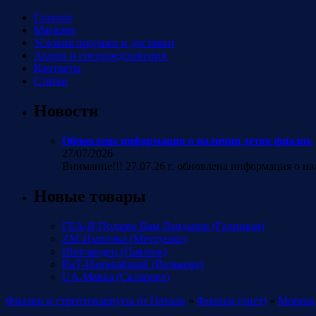
Главная
Магазин
Условия продажи и доставки
Акции и спецпредложения.
Контакты
Статьи
Новости
Обновлена информация о наличии деток фиалок
27/07/2026
Внимание!!! 27.07.26 г. обновлена информация о н
Новые товары
ГЕА-Я Подарю Вам Ландыши (Галицкая)
ZM-Цыпочка (Метлушко)
Шотландец (Павлюк)
ВаТ-Наикрайший (Валькова)
UA-Мавка (Склярова)
Фиалки и стрептокарпусы от Натали
»
Фиалки (лист)
»
Морева