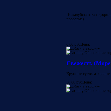
Пожалуйста заказ оформл
проблема).
0.00 руб
Цена:
Обновление к
Свежесть (Море
Крупные густо-махровые я
50.00 руб
Цена:
Обновление к