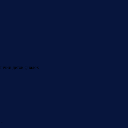
аличии деток фиалок
»