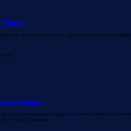
 (Морев)
махровые, белоснежные цветы с сиреневатым центром и гофриро
орзины…
тики (Морев)
звёзды с затемнениями по краям лепестков и тонкой белой ока
иства с красной изнанкой.