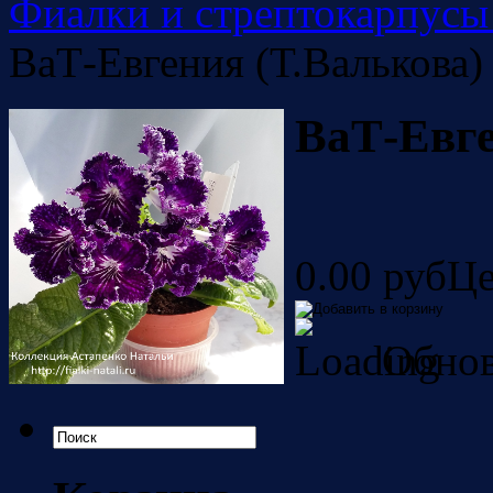
Фиалки и стрептокарпусы
ВаТ-Евгения (Т.Валькова)
ВаТ-Евге
0.00 руб
Це
Обнов