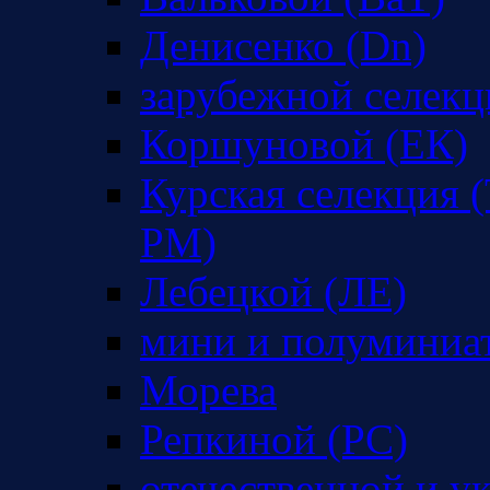
Денисенко (Dn)
зарубежной селекц
Коршуновой (ЕК)
Курская селекция (
РМ)
Лебецкой (ЛЕ)
мини и полуминиа
Морева
Репкиной (РС)
отечественной и у