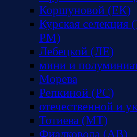
Коршуновой (ЕК)
Курская селекция (
РМ)
Лебецкой (ЛЕ)
мини и полуминиа
Морева
Репкиной (РС)
отечественной и у
Тотиева (МТ)
Фиалковода (АВ)