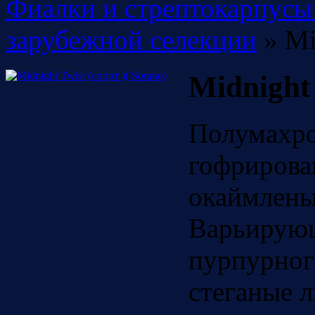
Фиалки и стрептокарпусы
зарубежной селекции
» Mi
Midnight 
Полумахро
гофрирова
окаймлены
Варьирующ
пурпурного
стеганые л