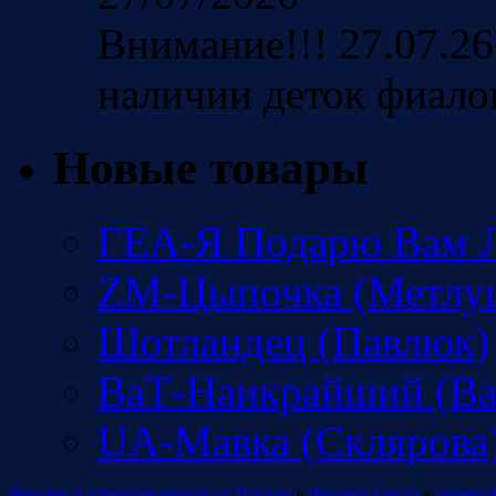
Внимание!!! 27.07.26
наличии деток фиало
Новые товары
ГЕА-Я Подарю Вам Л
ZM-Цыпочка (Метлу
Шотландец (Павлюк)
ВаТ-Наикрайший (Ва
UA-Мавка (Склярова
Фиалки и стрептокарпусы от Натали
»
Фиалки (лист)
»
отечест