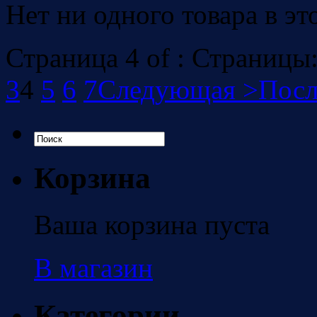
Нет ни одного товара в эт
Страница 4 of : Страницы
3
4
5
6
7
Следующая >
Посл
Корзина
Ваша корзина пуста
В магазин
Категории